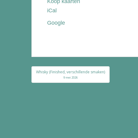
Koop kaarten
de
iCal
Bolle
Google
Bericht
Whisky (Finished, verschillende smaken)
navigatie
9 mei 2026