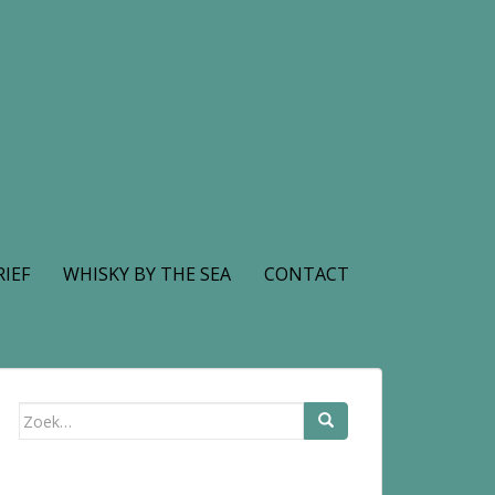
IEF
WHISKY BY THE SEA
CONTACT
Zoek
naar: