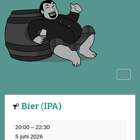
S
k
i
p
t
o
m
a
i
n
TOGGLE
c
o
n
t
Bier (IPA)
e
n
t
Bier
20:00
–
22:30
(IPA)
5 juni 2026