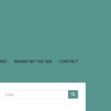
IEF
WHISKY BY THE SEA
CONTACT
Zoek
naar: