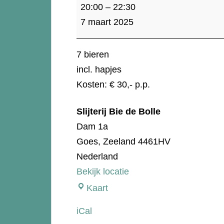
Bier
20:00
–
22:30
proeverij
7 maart 2025
7 bieren
incl. hapjes
Kosten: € 30,- p.p.
Slijterij Bie de Bolle
Dam 1a
Goes
,
Zeeland
4461HV
Nederland
Bekijk locatie
Slijterij
Kaart
Bie
iCal
de