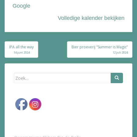
Google
Volledige kalender bekijken
Bericht
IPA all the way
Bier proeverij “Summer is Magic”
navigatie
14 juni 2024
12 juli 2024
Zoek
naar: