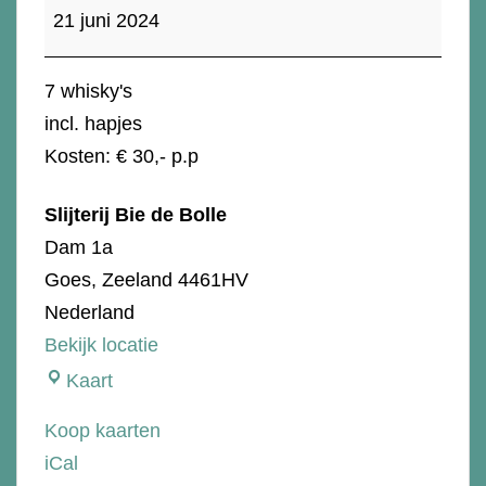
whisky
21 juni 2024
bottlers
7 whisky's
incl. hapjes
Kosten: € 30,- p.p
Slijterij Bie de Bolle
Dam 1a
Goes
,
Zeeland
4461HV
Nederland
Bekijk locatie
Slijterij
Kaart
Bie
Koop kaarten
de
iCal
Bolle