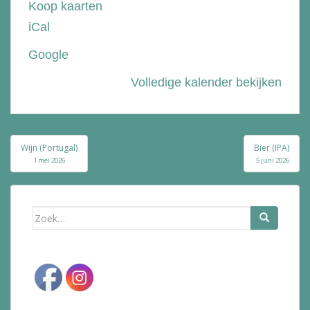
Koop kaarten
de
iCal
Bolle
Google
Volledige kalender bekijken
Bericht
Wijn (Portugal)
Bier (IPA)
navigatie
1 mei 2026
5 juni 2026
Zoek
naar: