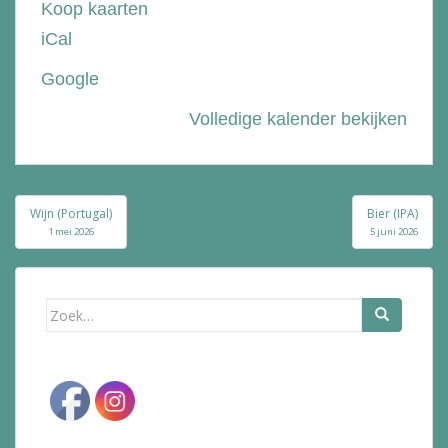
Koop kaarten
de
iCal
Bolle
Google
Volledige kalender bekijken
Bericht
Wijn (Portugal)
Bier (IPA)
navigatie
1 mei 2026
5 juni 2026
Zoek
naar: