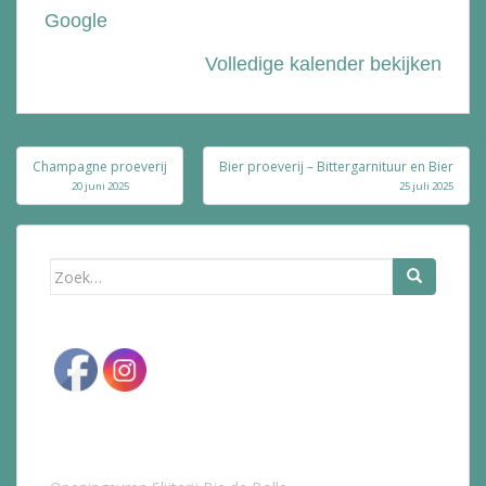
Google
Volledige kalender bekijken
Bericht
Champagne proeverij
Bier proeverij – Bittergarnituur en Bier
navigatie
20 juni 2025
25 juli 2025
Zoek
naar: