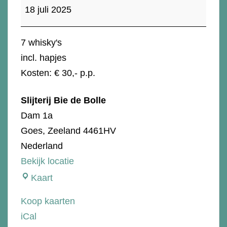
proeverij
18 juli 2025
-
Independent
7 whisky's
incl. hapjes
Kosten: € 30,- p.p.
Slijterij Bie de Bolle
Dam 1a
Goes
,
Zeeland
4461HV
Nederland
Bekijk locatie
Slijterij
Kaart
Bie
Koop kaarten
de
iCal
Bolle