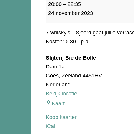
Whisky
20:00
–
22:35
proeverij
24 november 2023
"Mystery"
7 whisky’s…Sjoerd gaat jullie verras
Kosten: € 30,- p.p.
Slijterij Bie de Bolle
Dam 1a
Goes
,
Zeeland
4461HV
Nederland
Bekijk locatie
Slijterij
Kaart
Bie
Koop kaarten
de
iCal
Bolle