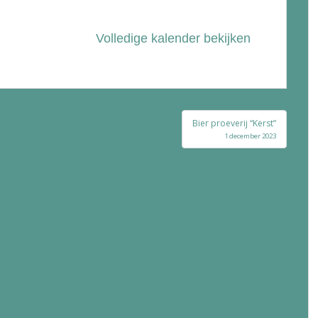
Volledige kalender bekijken
Bier proeverij “Kerst”
1 december 2023