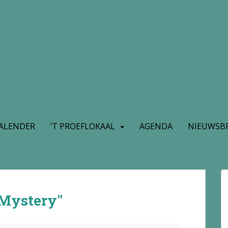
ALENDER
’T PROEFLOKAAL
AGENDA
NIEUWSBR
"Mystery"