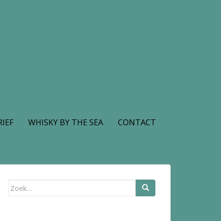
IEF
WHISKY BY THE SEA
CONTACT
Zoek
naar: