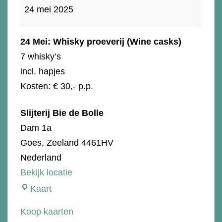
proeverij
24 mei 2025
(
wine
24 Mei: Whisky proeverij (Wine casks)
casks)
7 whisky’s
incl. hapjes
Kosten: € 30,- p.p.
Slijterij Bie de Bolle
Dam 1a
Goes
,
Zeeland
4461HV
Nederland
Bekijk locatie
Slijterij
Kaart
Bie
Koop kaarten
de