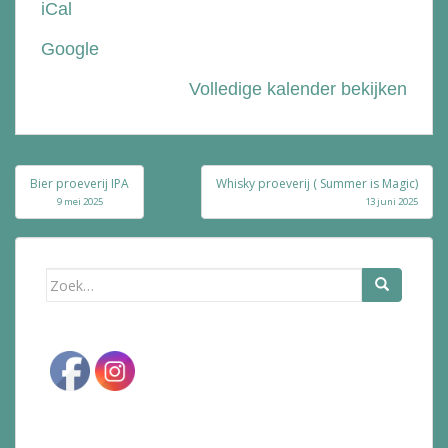
iCal
Bolle
Google
Volledige kalender bekijken
Bericht
Bier proeverij IPA
Whisky proeverij ( Summer is Magic)
navigatie
9 mei 2025
13 juni 2025
Zoek
naar: