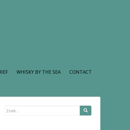
IEF
WHISKY BY THE SEA
CONTACT
Zoek
naar: