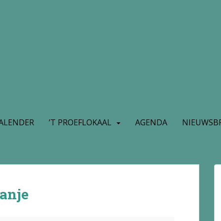
ALENDER
’T PROEFLOKAAL
AGENDA
NIEUWSBR
panje