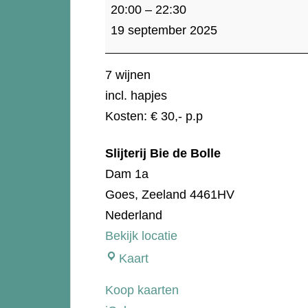
Wijn
20:00
–
22:30
proeverij
19 september 2025
- Spanje
7 wijnen
incl. hapjes
Kosten: € 30,- p.p
Slijterij Bie de Bolle
Dam 1a
Goes
,
Zeeland
4461HV
Nederland
Bekijk locatie
Slijterij
Kaart
Bie
Koop kaarten
de