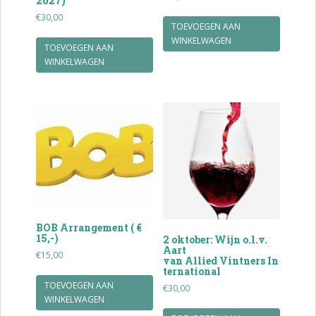
2027)
€
30,00
TOEVOEGEN AAN
WINKELWAGEN
TOEVOEGEN AAN
WINKELWAGEN
BOB Arrangement ( €
15,-)
2 oktober: Wijn o.l.v.
Aart
€
15,00
van Allied Vintners In
ternational
TOEVOEGEN AAN
€
30,00
WINKELWAGEN