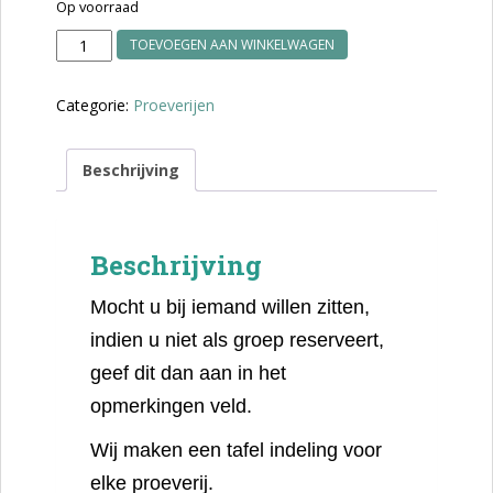
Op voorraad
12
TOEVOEGEN AAN WINKELWAGEN
september:
Bier
Categorie:
Proeverijen
(
Lekker
stout)
Beschrijving
aantal
Beschrijving
Mocht u bij iemand willen zitten,
indien u niet als groep reserveert,
geef dit dan aan in het
opmerkingen veld.
Wij maken een tafel indeling voor
elke proeverij.