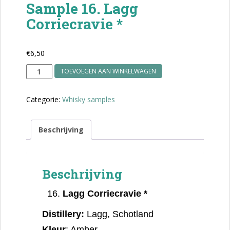
Sample 16. Lagg
Corriecravie *
€
6,50
Sample
TOEVOEGEN AAN WINKELWAGEN
16.
Lagg
Categorie:
Whisky samples
Corriecravie
*
aantal
Beschrijving
Beschrijving
Lagg Corriecravie
*
Distillery:
Lagg, Schotland
Kleur
:
Amber