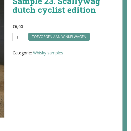
Sample 23. Scallywag
dutch cyclist edition
€
6,00
Sample
TOEVOEGEN AAN WINKELWAGEN
23.
Scallywag
Categorie:
Whisky samples
dutch
cyclist
edition
aantal