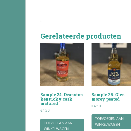
Gerelateerde producten
Sample 24. Deanston
Sample 25. Glen
kentucky cask
morey peated
matured
€
4,50
€
4,50
TOEVOEGEN AAN
TOEVOEGEN AAN
WINKELWAGEN
WINKELWAGEN