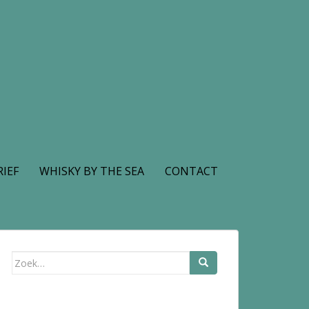
IEF
WHISKY BY THE SEA
CONTACT
Zoek
naar: