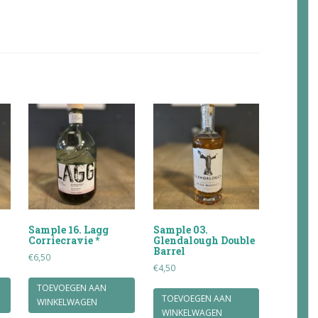
Sample 16. Lagg
Sample 03.
Corriecravie *
Glendalough Double
Barrel
€
6,50
€
4,50
TOEVOEGEN AAN
TOEVOEGEN AAN
WINKELWAGEN
WINKELWAGEN