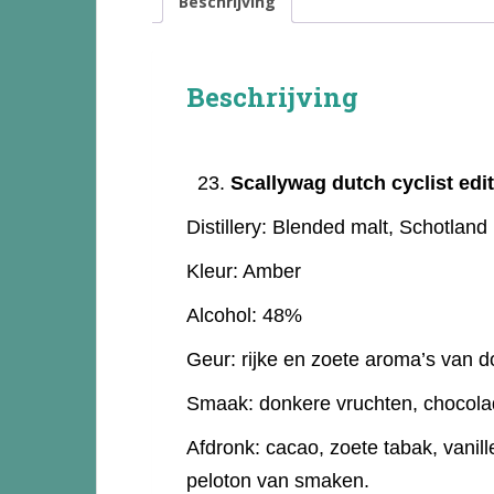
Beschrijving
Beschrijving
Scallywag dutch cyclist edi
Distillery:
Blended malt, Schotland
Kleur:
Amber
Alcohol:
48%
Geur:
rijke en zoete aroma’s van d
Smaak:
donkere vruchten, chocolad
Afdronk:
cacao, zoete tabak, vanill
peloton van smaken.