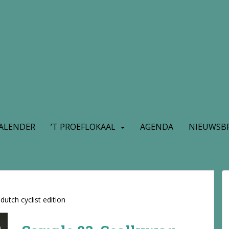
ALENDER
’T PROEFLOKAAL
AGENDA
NIEUWSBR
utch cyclist edition