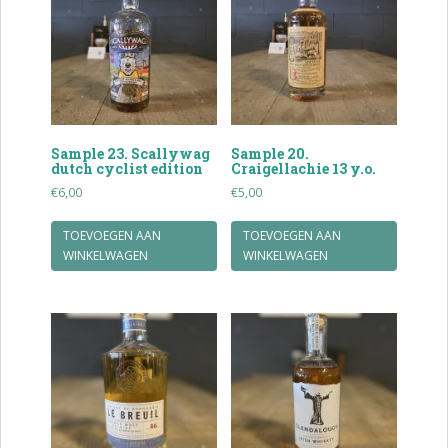
Sample 23. Scallywag
Sample 20.
dutch cyclist edition
Craigellachie 13 y.o.
€
6,00
€
5,00
TOEVOEGEN AAN
TOEVOEGEN AAN
WINKELWAGEN
WINKELWAGEN