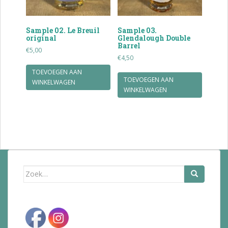
Sample 02. Le Breuil
Sample 03.
original
Glendalough Double
Barrel
€
5,00
€
4,50
TOEVOEGEN AAN
TOEVOEGEN AAN
WINKELWAGEN
WINKELWAGEN
Zoek
naar: