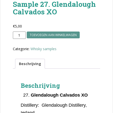
Sample 27. Glendalough
Calvados XO
€
5,00
Sample
TOEVOEGEN AAN WINKELWAGEN
27.
Glendalough
Categorie:
Whisky samples
Calvados
XO
aantal
Beschrijving
Beschrijving
Glendalough Calvados XO
Distillery:
Glendalough Distillery,
Ierland