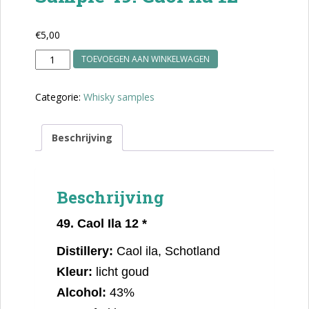
€
5,00
Sample
TOEVOEGEN AAN WINKELWAGEN
49.
Caol
Categorie:
Whisky samples
ila
12*
aantal
Beschrijving
Beschrijving
49.
Caol Ila 12 *
Distillery:
Caol ila, Schotland
Kleur:
licht goud
Alcohol:
43%