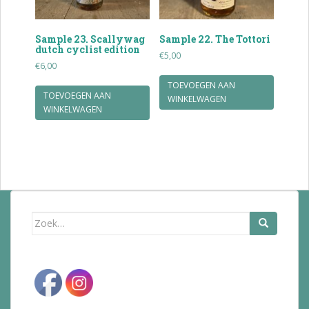
Sample 23. Scallywag
Sample 22. The Tottori
dutch cyclist edition
€
5,00
€
6,00
TOEVOEGEN AAN
TOEVOEGEN AAN
WINKELWAGEN
WINKELWAGEN
Zoek
naar: