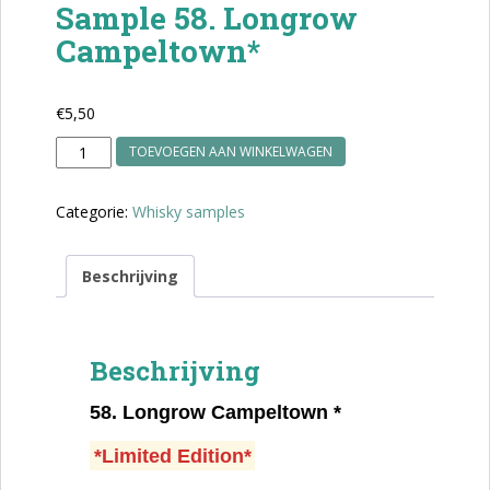
Sample 58. Longrow
Campeltown*
€
5,50
Sample
TOEVOEGEN AAN WINKELWAGEN
58.
Longrow
Categorie:
Whisky samples
Campeltown*
aantal
Beschrijving
Beschrijving
58.
Longrow Campeltown *
*Limited Edition*