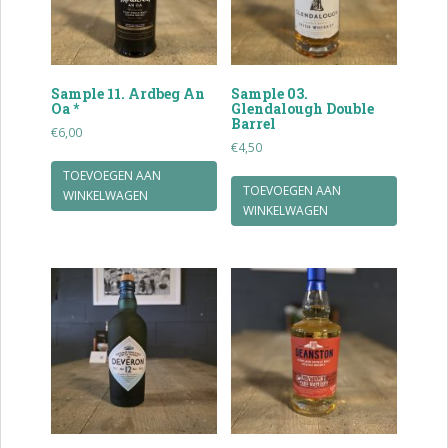
Sample 11. Ardbeg An
Sample 03.
Oa *
Glendalough Double
Barrel
€
6,00
€
4,50
TOEVOEGEN AAN
TOEVOEGEN AAN
WINKELWAGEN
WINKELWAGEN