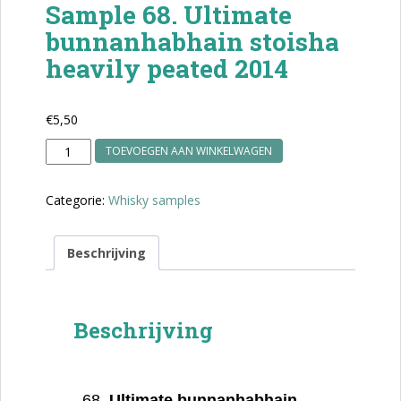
Sample 68. Ultimate
bunnanhabhain stoisha
heavily peated 2014
€
5,50
Sample
TOEVOEGEN AAN WINKELWAGEN
68.
Ultimate
Categorie:
Whisky samples
bunnanhabhain
stoisha
heavily
Beschrijving
peated
2014
aantal
Beschrijving
Ultimate bunnanhabhain