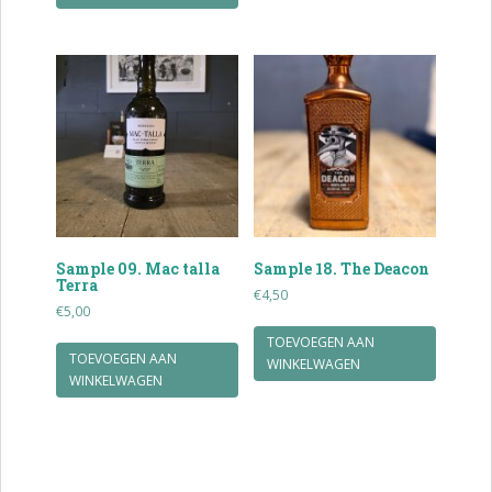
Sample 09. Mac talla
Sample 18. The Deacon
Terra
€
4,50
€
5,00
TOEVOEGEN AAN
TOEVOEGEN AAN
WINKELWAGEN
WINKELWAGEN