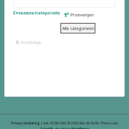
Evenementcategorieën
Proeverijen
Alle categorieën
Print
Bekijk
Privacy verklaring
| kvk: 81081065 © 2026 Bie de Bolle Thema van
Colorlib
, draait op
WordPress