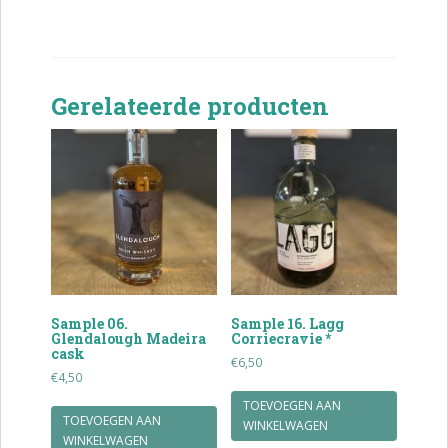
Gerelateerde producten
Sample 06.
Sample 16. Lagg
Glendalough Madeira
Corriecravie *
cask
€
6,50
€
4,50
TOEVOEGEN AAN
TOEVOEGEN AAN
WINKELWAGEN
WINKELWAGEN