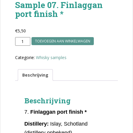
Sample 07. Finlaggan
port finish *
€
5,50
Sample
TOEVOEGEN AAN WINKELWAGEN
07.
Finlaggan
Categorie:
Whisky samples
port
finish
*
Beschrijving
aantal
Beschrijving
7.
Finlaggan port finish *
Distillery:
Islay, Schotland
(distillery onbekend)