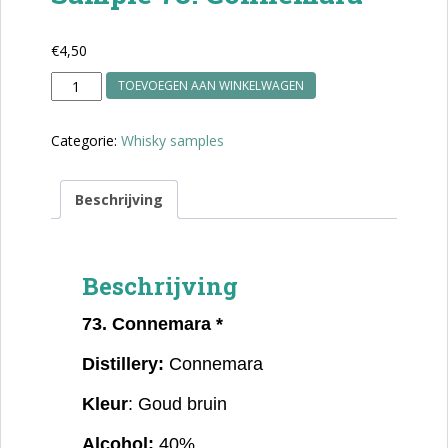
€
4,50
Sample
TOEVOEGEN AAN WINKELWAGEN
73.
Connemara
Categorie:
Whisky samples
aantal
Beschrijving
Beschrijving
73. Connemara *
Distillery:
Connemara
Kleur
: Goud bruin
Alcohol:
40%