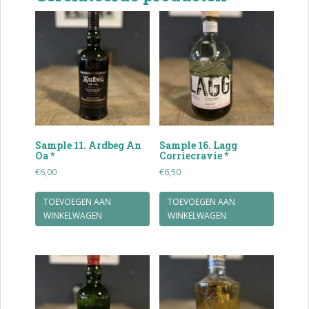
Sample 11. Ardbeg An
Sample 16. Lagg
Oa *
Corriecravie *
€
6,00
€
6,50
TOEVOEGEN AAN
TOEVOEGEN AAN
WINKELWAGEN
WINKELWAGEN