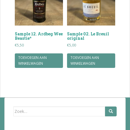
Sample 12. Ardbeg Wee
Sample 02. Le Breuil
Beastie*
original
€
5,50
€
5,00
TOEVOEGEN AAN
TOEVOEGEN AAN
WINKELWAGEN
WINKELWAGEN
Zoek
naar: