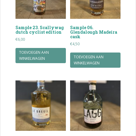
Sample 23. Scallywag
Sample 06.
dutch cyclist edition
Glendalough Madeira
cask
€
6,00
€
4,50
TOEVOEGEN AAN
TOEVOEGEN AAN
WINKELWAGEN
WINKELWAGEN