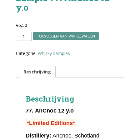
y.o
€
6,50
Sample
TOEVOEGEN AAN WINKELWAGEN
77.
AnCnoc
Categorie:
Whisky samples
12
y.o
aantal
Beschrijving
Beschrijving
77.
AnCnoc 12 y.o
*Limited Editions*
Distillery:
Ancnoc, Schotland