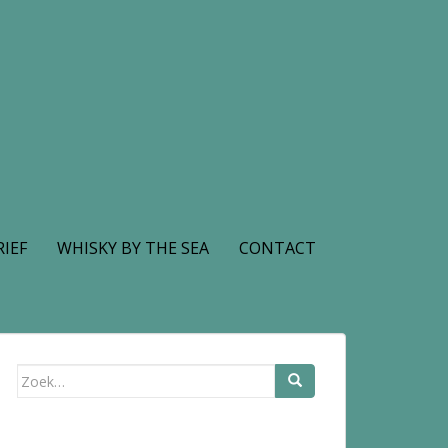
IEF
WHISKY BY THE SEA
CONTACT
Zoek
naar: