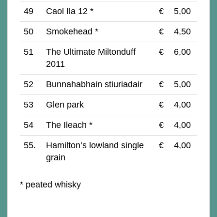
49
Caol Ila 12 *
€
5,00
50
Smokehead *
€
4,50
51
The Ultimate Miltonduff
€
6,00
2011
52
Bunnahabhain stiuriadair
€
5,00
53
Glen park
€
4,00
54
The Ileach *
€
4,00
55.
Hamilton’s lowland single
€
4,00
grain
* peated whisky