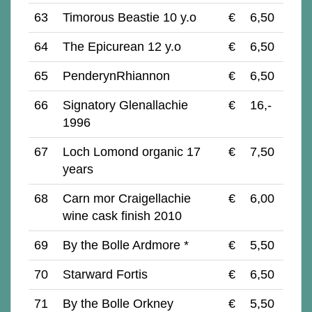
63
Timorous Beastie 10 y.o
€
6,50
64
The Epicurean 12 y.o
€
6,50
65
PenderynRhiannon
€
6,50
66
Signatory Glenallachie
€
16,-
1996
67
Loch Lomond organic 17
€
7,50
years
68
Carn mor Craigellachie
€
6,00
wine cask finish 2010
69
By the Bolle Ardmore *
€
5,50
70
Starward Fortis
€
6,
5
0
71
By the Bolle Orkney
€
5,50