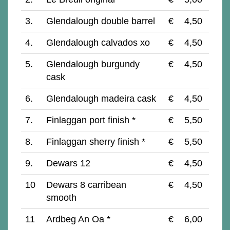
3.
Glendalough double barrel
€
4,50
4.
Glendalough calvados xo
€
4,50
5.
Glendalough burgundy
€
4,50
cask
6.
Glendalough madeira cask
€
4,50
7.
Finlaggan port finish *
€
5,50
8.
Finlaggan sherry finish *
€
5,50
9.
Dewars 12
€
4,50
10
Dewars 8 carribean
€
4,50
smooth
11
Ardbeg An Oa *
€
6,00