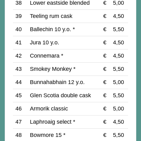
38
Lower eastside blended
€
5,00
39
Teeling rum cask
€
4,50
40
Ballechin 10 y.o. *
€
5,50
41
Jura 10 y.o.
€
4,50
42
Connemara *
€
4,50
43
Smokey Monkey *
€
5,50
44
Bunnahabhain 12 y.o.
€
5,00
45
Glen Scotia double cask
€
5,50
46
Armorik classic
€
5,00
47
Laphroaig select *
€
4,50
48
Bowmore 15 *
€
5,50