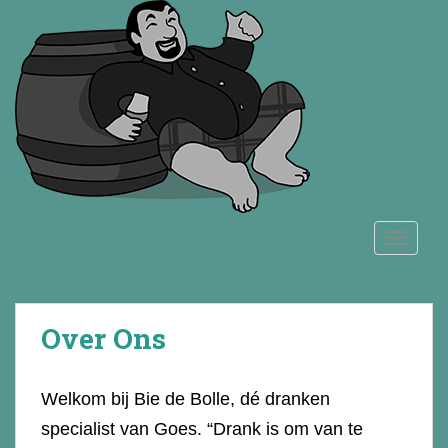
S
k
i
p
t
o
m
a
i
n
TOGGLE
c
o
n
t
Over Ons
e
n
t
Welkom bij Bie de Bolle, dé dranken
specialist van Goes. “Drank is om van te