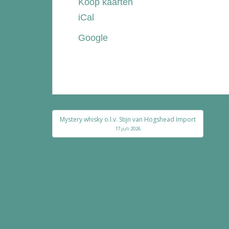
Koop kaarten
de
iCal
Bolle
Google
Bericht
Mystery whisky o.l.v. Stijn van Hogshead Import
navigatie
17 juli 2026