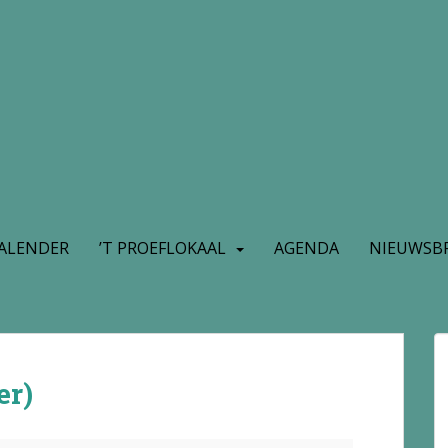
ALENDER
’T PROEFLOKAAL
AGENDA
NIEUWSBR
er)