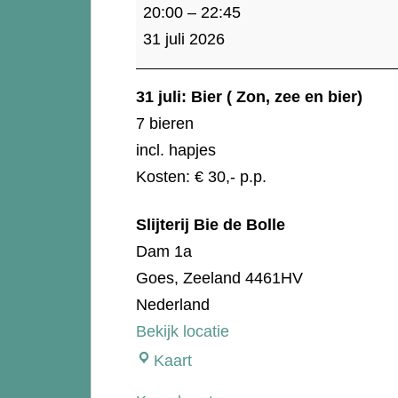
Bier
20:00
–
22:45
(
31 juli 2026
Zon,
zee
31 juli: Bier ( Zon, zee en bier)
en
7 bieren
bier)
incl. hapjes
Kosten: € 30,- p.p.
Slijterij Bie de Bolle
Dam 1a
Goes
,
Zeeland
4461HV
Nederland
Bekijk locatie
Slijterij
Kaart
Bie