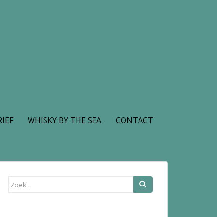
IEF
WHISKY BY THE SEA
CONTACT
Zoek
naar: