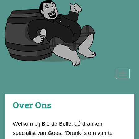
S
k
i
p
t
o
m
a
i
n
TOGGLE
c
o
n
t
Over Ons
e
n
t
Welkom bij Bie de Bolle, dé dranken
specialist van Goes. “Drank is om van te