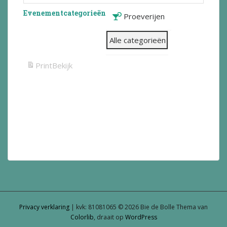
Evenementcategorieën
Proeverijen
Alle categorieën
Print
Bekijk
Privacy verklaring
| kvk: 81081065 © 2026 Bie de Bolle Thema van
Colorlib
, draait op
WordPress