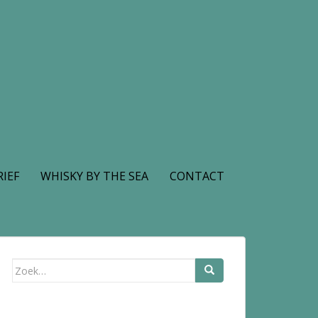
IEF
WHISKY BY THE SEA
CONTACT
Zoek
naar: