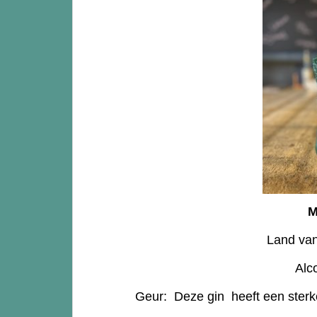
M
Land van
Alc
Geur: Deze gin heeft een sterke