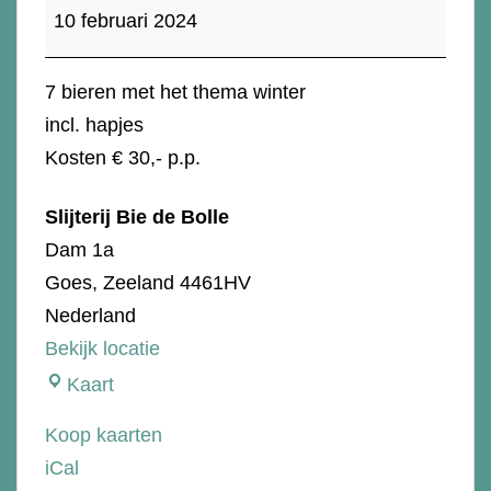
feb:
10 februari 2024
Bier
proeverij
7 bieren met het thema winter
"Winter"
incl. hapjes
Kosten € 30,- p.p.
Slijterij Bie de Bolle
Dam 1a
Goes
,
Zeeland
4461HV
Nederland
Bekijk locatie
Slijterij
Kaart
Bie
Koop kaarten
de
iCal
Bolle