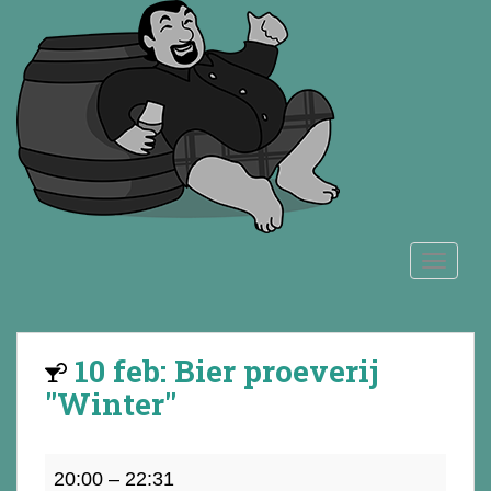
S
k
i
p
t
o
m
a
i
n
TOGGLE
c
o
n
t
10 feb: Bier proeverij
e
n
"Winter"
t
10
20:00
–
22:31