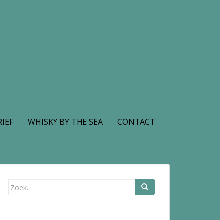
IEF
WHISKY BY THE SEA
CONTACT
Zoek
naar: