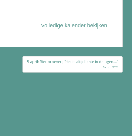
Volledige kalender bekijken
5 april: Bier proeverij “Het is altijd lente in de ogen….”
5 april 2024