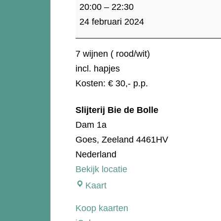
24
20:00
–
22:30
feb:
24 februari 2024
Wijn
proeverij
7 wijnen ( rood/wit)
incl. hapjes
Kosten: € 30,- p.p.
Slijterij Bie de Bolle
Dam 1a
Goes
,
Zeeland
4461HV
Nederland
Bekijk locatie
Slijterij
Kaart
Bie
Koop kaarten
de