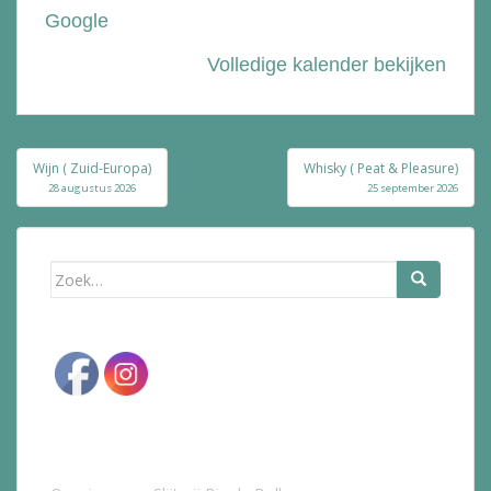
Google
Volledige kalender bekijken
Bericht
Wijn ( Zuid-Europa)
Whisky ( Peat & Pleasure)
navigatie
28 augustus 2026
25 september 2026
Zoek
naar: