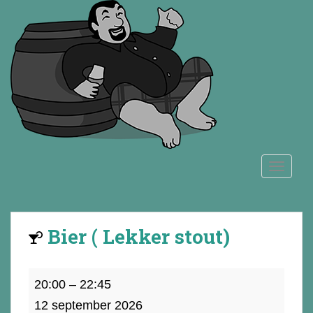
S
k
i
p
t
o
m
a
i
n
TOGGLE
c
o
n
t
Bier ( Lekker stout)
e
n
t
Bier
20:00
–
22:45
(
12 september 2026