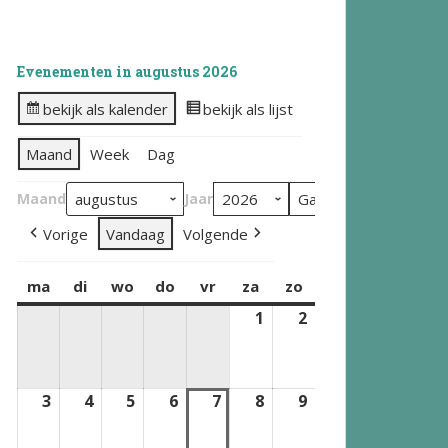
Evenementen in augustus 2026
bekijk als kalender
bekijk als lijst
Maand
Week
Dag
Maand
Jaar
Vorige
Vandaag
Volgende
ma
maandag
di
dinsdag
wo
woensdag
do
donderdag
vr
vrijdag
za
zaterdag
zo
zondag
1
1
2
2
augustus
augustus
2026
2026
3
3
4
4
5
5
6
6
7
7
8
8
9
9
augustus
augustus
augustus
augustus
augustus
augustus
augustus