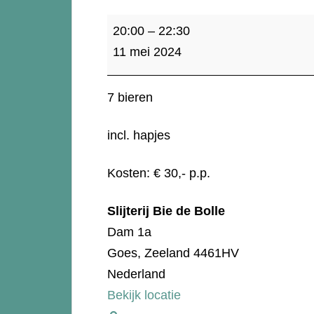
11
20:00
–
22:30
mei:
11 mei 2024
Bier
proeverij
7 bieren
"Waar
Marijke
incl. hapjes
zin
in
Kosten: € 30,- p.p.
heeft"
Slijterij Bie de Bolle
Dam 1a
Goes
,
Zeeland
4461HV
Nederland
Bekijk locatie