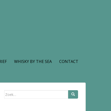
IEF
WHISKY BY THE SEA
CONTACT
Zoek
naar: