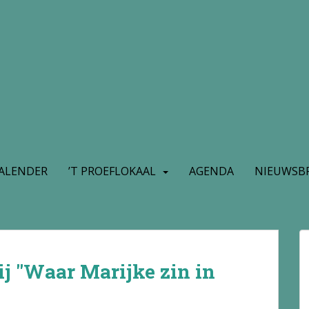
ALENDER
’T PROEFLOKAAL
AGENDA
NIEUWSBR
ij "Waar Marijke zin in