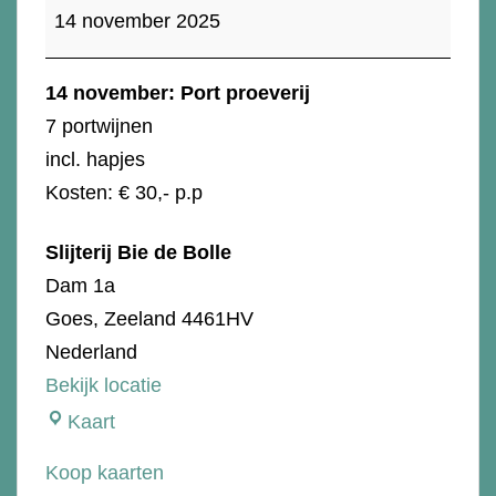
november:
14 november 2025
Port
proeverij
14 november: Port proeverij
7 portwijnen
incl. hapjes
Kosten: € 30,- p.p
Slijterij Bie de Bolle
Dam 1a
Goes
,
Zeeland
4461HV
Nederland
Bekijk locatie
Slijterij
Kaart
Bie
Koop kaarten
de