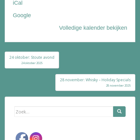
iCal
Bolle
Google
Volledige kalender bekijken
Bericht
24 oktober: Stoute avond
navigatie
24 oktober 2025
28 november: Whisky – Holiday Specials
28 november 2025
Zoek
naar: