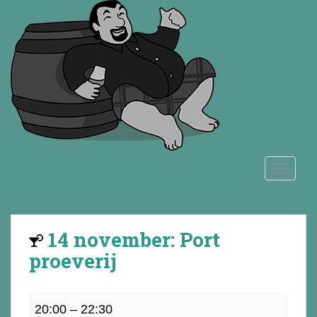
S
k
i
p
t
o
m
a
i
n
TOGGLE
c
o
n
t
14 november: Port
e
n
proeverij
t
14
20:00
–
22:30