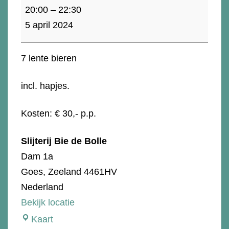
5
20:00
–
22:30
april:
5 april 2024
Bier
proeverij
7 lente bieren
"Het
is
incl. hapjes.
altijd
lente
Kosten: € 30,- p.p.
in
Slijterij Bie de Bolle
de
Dam 1a
ogen...."
Goes
,
Zeeland
4461HV
Nederland
Bekijk locatie
Slijterij
Kaart