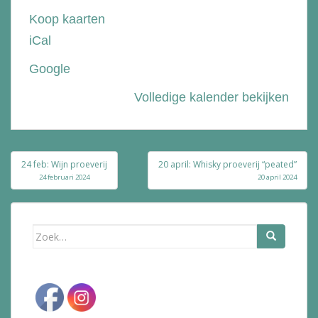
Bie
Koop kaarten
de
iCal
Bolle
Google
Volledige kalender bekijken
Bericht
24 feb: Wijn proeverij
20 april: Whisky proeverij “peated”
navigatie
24 februari 2024
20 april 2024
Zoek
naar: