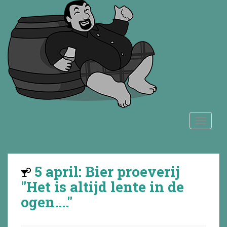
S
k
i
p
t
o
m
a
i
n
TOGGLE
c
o
n
t
5 april: Bier proeverij
e
n
"Het is altijd lente in de
t
ogen...."