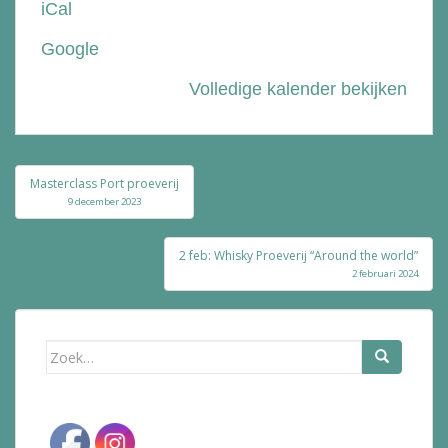
iCal
Bolle
Google
Volledige kalender bekijken
Bericht
Masterclass Port proeverij
navigatie
9 december 2023
2 feb: Whisky Proeverij “Around the world”
2 februari 2024
Zoek
naar: