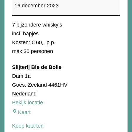
Whisky
16 december 2023
Eindejaars
proeverij
7 bijzondere whisky’s
incl. hapjes
Kosten: € 60,- p.p.
max 30 personen
Slijterij Bie de Bolle
Dam 1a
Goes
,
Zeeland
4461HV
Nederland
Bekijk locatie
Slijterij
Kaart
Bie
Koop kaarten
de