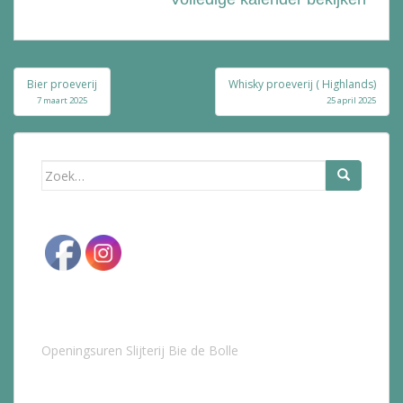
Bericht
Bier proeverij
Whisky proeverij ( Highlands)
navigatie
7 maart 2025
25 april 2025
Zoek
naar:
Openingsuren Slijterij Bie de Bolle