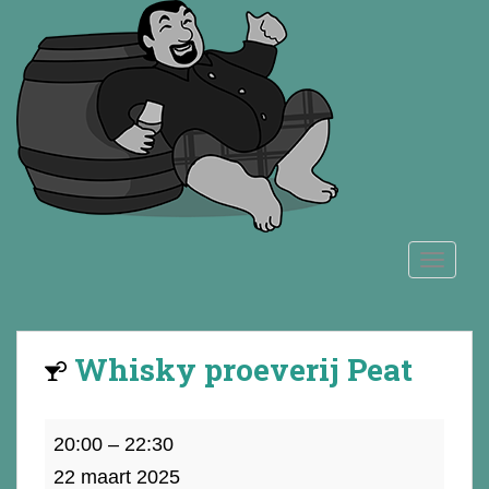
S
k
i
p
t
o
m
a
i
n
TOGGLE
c
o
n
t
Whisky proeverij Peat
e
n
t
Whisky
20:00
–
22:30
proeverij
22 maart 2025