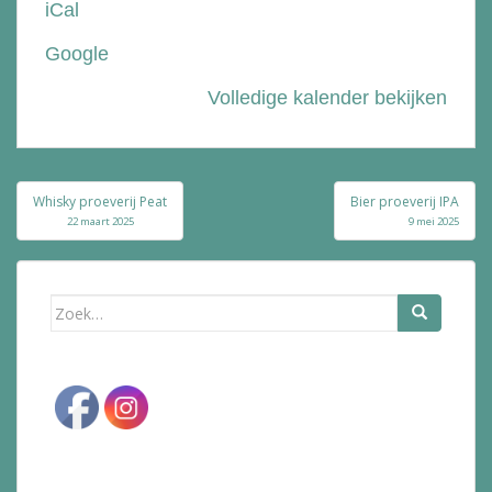
iCal
Bolle
Google
Volledige kalender bekijken
Bericht
Whisky proeverij Peat
Bier proeverij IPA
navigatie
22 maart 2025
9 mei 2025
Zoek
naar: