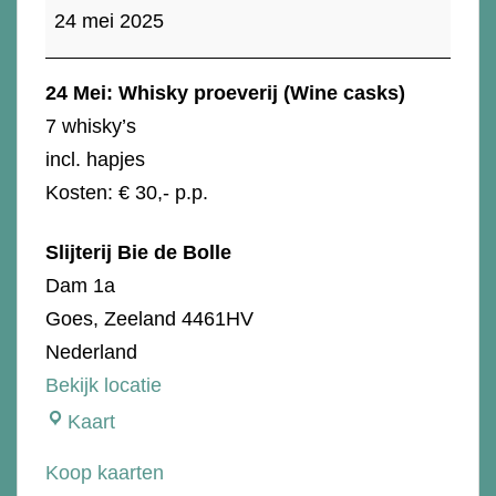
proeverij
24 mei 2025
(
wine
24 Mei: Whisky proeverij (Wine casks)
casks)
7 whisky’s
incl. hapjes
Kosten: € 30,- p.p.
Slijterij Bie de Bolle
Dam 1a
Goes
,
Zeeland
4461HV
Nederland
Bekijk locatie
Slijterij
Kaart
Bie
Koop kaarten
de