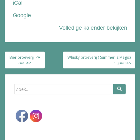
iCal
Bolle
Google
Volledige kalender bekijken
Bericht
Bier proeverij IPA
Whisky proeverij ( Summer is Magic)
navigatie
9 mei 2025
13 juni 2025
Zoek
naar: