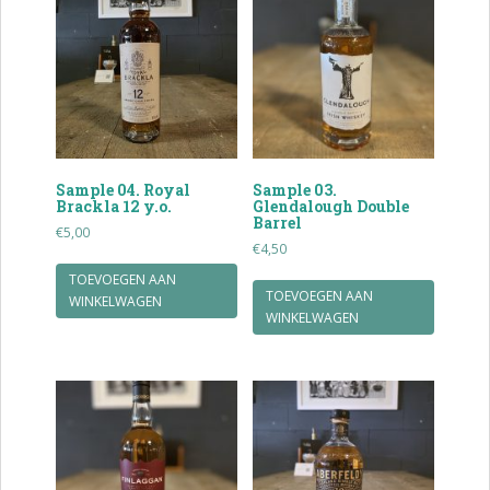
Sample 04. Royal
Sample 03.
Brackla 12 y.o.
Glendalough Double
Barrel
€
5,00
€
4,50
TOEVOEGEN AAN
TOEVOEGEN AAN
WINKELWAGEN
WINKELWAGEN