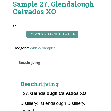
Sample 27. Glendalough
Calvados XO
€
5,00
Sample
TOEVOEGEN AAN WINKELWAGEN
27.
Glendalough
Categorie:
Whisky samples
Calvados
XO
aantal
Beschrijving
Beschrijving
Glendalough Calvados XO
Distillery:
Glendalough Distillery,
Ierland