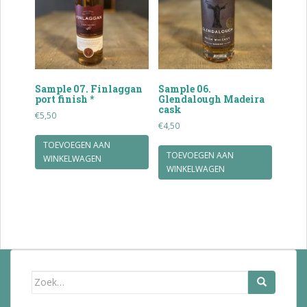
Sample 07. Finlaggan
Sample 06.
port finish *
Glendalough Madeira
cask
€
5,50
€
4,50
TOEVOEGEN AAN
TOEVOEGEN AAN
WINKELWAGEN
WINKELWAGEN
Zoek
naar: