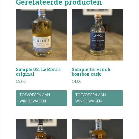
Gerelateerde producten
Sample 02. Le Breuil
Sample 15. Hinch
original
bourbon cask
€
5,00
€
4,00
TOEVOEGEN AAN
TOEVOEGEN AAN
WINKELWAGEN
WINKELWAGEN