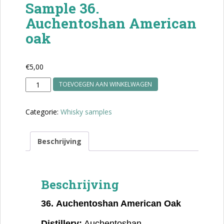
Sample 36.
Auchentoshan American
oak
€
5,00
Sample
TOEVOEGEN AAN WINKELWAGEN
36.
Auchentoshan
Categorie:
Whisky samples
American
oak
aantal
Beschrijving
Beschrijving
36.
Auchentoshan American Oak
Distillery:
Auchentoshan,