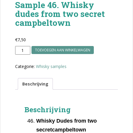
Sample 46. Whisky
dudes from two secret
campbeltown
€
7,50
Sample
TOEVOEGEN AAN WINKELWAGEN
46.
Whisky
Categorie:
Whisky samples
dudes
from
two
Beschrijving
secret
campbeltown
aantal
Beschrijving
Whisky Dudes from two
secretcampbeltown