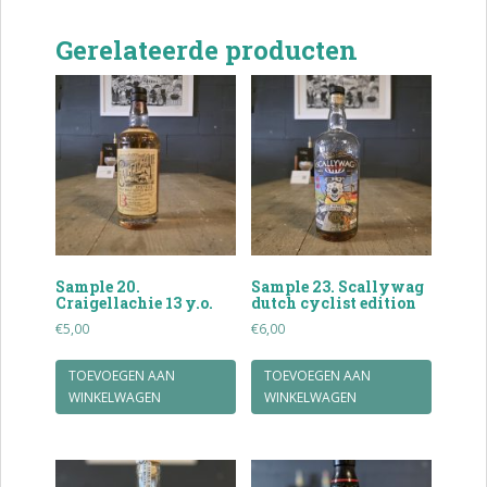
Gerelateerde producten
Sample 20.
Sample 23. Scallywag
Craigellachie 13 y.o.
dutch cyclist edition
€
5,00
€
6,00
TOEVOEGEN AAN
TOEVOEGEN AAN
WINKELWAGEN
WINKELWAGEN