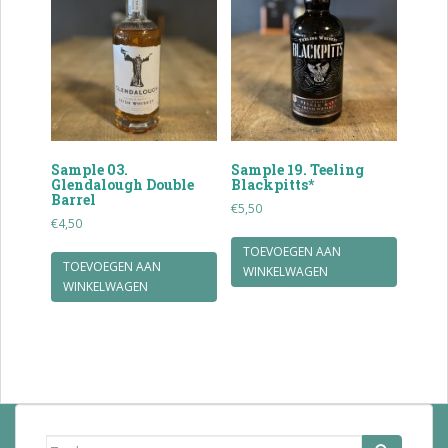
Sample 03.
Sample 19. Teeling
Glendalough Double
Blackpitts*
Barrel
€
5,50
€
4,50
TOEVOEGEN AAN
TOEVOEGEN AAN
WINKELWAGEN
WINKELWAGEN
Zoek