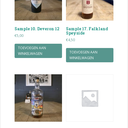
Sample 10. Deveron 12
Sample 17. Falkland
Speyside
€
5,00
€
4,50
TOEVOEGEN AAN
TOEVOEGEN AAN
WINKELWAGEN
WINKELWAGEN