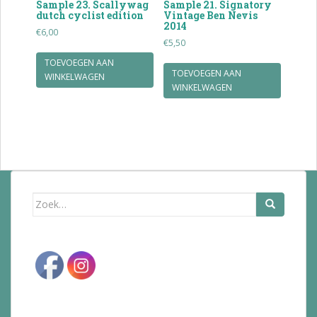
Sample 23. Scallywag
Sample 21. Signatory
dutch cyclist edition
Vintage Ben Nevis
2014
€
6,00
€
5,50
TOEVOEGEN AAN
TOEVOEGEN AAN
WINKELWAGEN
WINKELWAGEN
Zoek
naar: