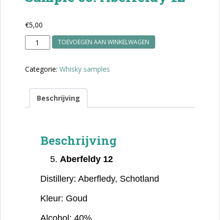
€
5,00
Sample
TOEVOEGEN AAN WINKELWAGEN
05.
Aberfeldy
Categorie:
Whisky samples
12
aantal
Beschrijving
Beschrijving
Aberfeldy 12
Distillery:
Aberfledy, Schotland
Kleur:
Goud
Alcohol:
40%