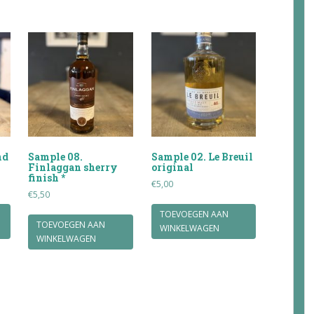
nd
Sample 08.
Sample 02. Le Breuil
Finlaggan sherry
original
finish *
€
5,00
€
5,50
TOEVOEGEN AAN
TOEVOEGEN AAN
WINKELWAGEN
WINKELWAGEN