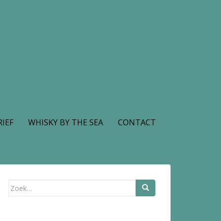
IEF
WHISKY BY THE SEA
CONTACT
Zoek
naar: