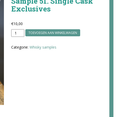
Sample 51. Single Cask
Exclusives
€
10,00
Sample
TOEVOEGEN AAN WINKELWAGEN
51.
Single
Categorie:
Whisky samples
Cask
Exclusives
aantal