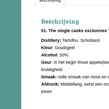
Beschrijving
Beschrijving
51.
The single casks exclusive
Distillery:
Tamdhu, Schotland
Kleur
: Goud/geel
Alcohol
: 50%
Geur
: in het begin frisse appels/pe
kruidigheid
Smaak:
volle smaak van mout en ee
Afdronk:
Middellang, eerst een mou
tonen