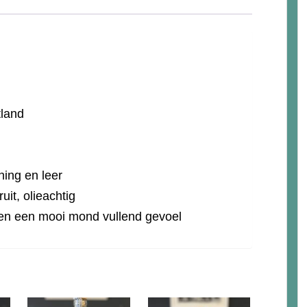
land
ning en leer
uit, olieachtig
r en een mooi mond vullend gevoel