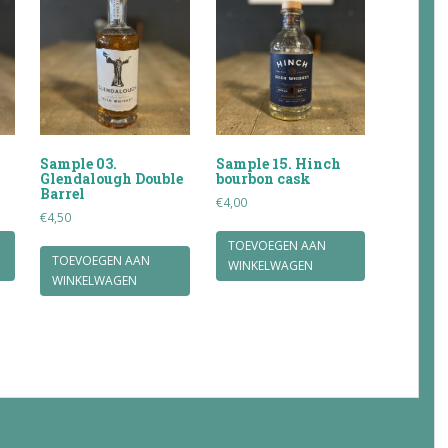
Sample 03.
Sample 15. Hinch
Glendalough Double
bourbon cask
Barrel
€
4,00
€
4,50
TOEVOEGEN AAN
TOEVOEGEN AAN
WINKELWAGEN
WINKELWAGEN