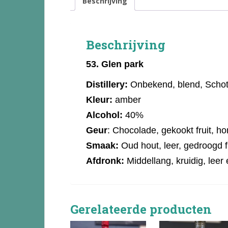
Beschrijving
Beschrijving
53.
Glen park
Distillery:
Onbekend, blend, Schot
Kleur:
amber
Alcohol:
40%
Geur
: Chocolade, gekookt fruit, ho
Smaak:
Oud hout, leer, gedroogd fr
Afdronk:
Middellang, kruidig, lee
Gerelateerde producten