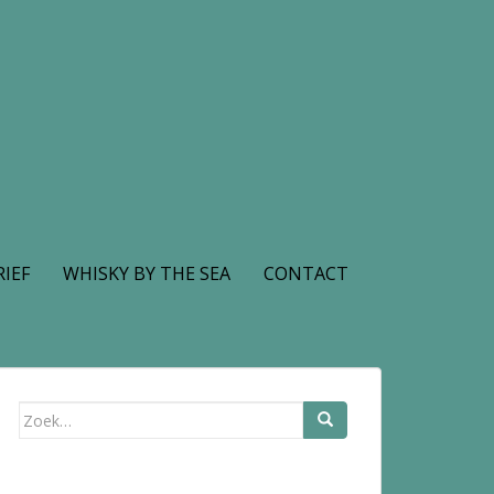
IEF
WHISKY BY THE SEA
CONTACT
Zoek
naar: