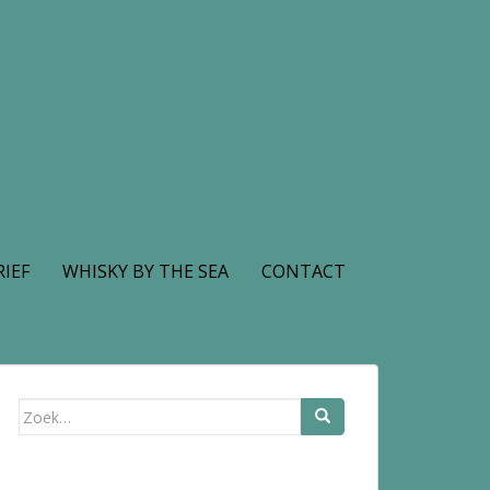
IEF
WHISKY BY THE SEA
CONTACT
Zoek
naar: