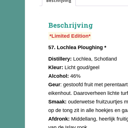
Beschrijving
Beschrijving
*Limited Edition*
57.
Lochlea Ploughing *
Distillery:
Lochlea, Schotland
Kleur:
Licht goud/geel
Alcohol:
46%
Geur
: gestoofd fruit met perentaa
eikenhout. Daaroverheen lichte tur
Smaak:
ouderwetse fruitzuurtjes m
op de tong zit in alle hoekjes en gaa
Afdronk:
Middellang, heerlijk fruit
van de Islay rook