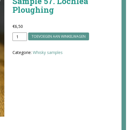
Sample 57. Lochlea
Ploughing
€
6,50
Sample
TOEVOEGEN AAN WINKELWAGEN
57.
Lochlea
Categorie:
Whisky samples
Ploughing
aantal