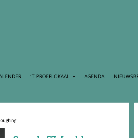
ALENDER
’T PROEFLOKAAL
AGENDA
NIEUWSBR
loughing