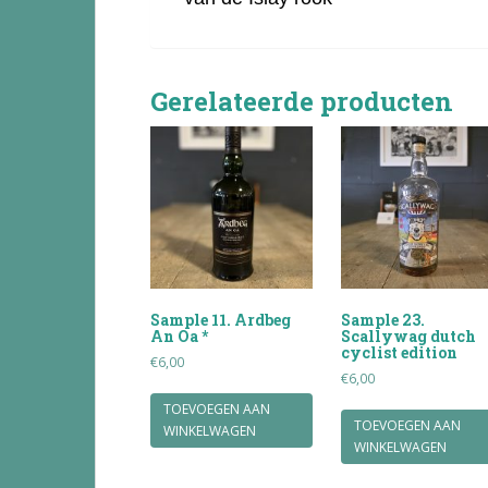
Gerelateerde producten
Sample 11. Ardbeg
Sample 23.
An Oa *
Scallywag dutch
cyclist edition
€
6,00
€
6,00
TOEVOEGEN AAN
TOEVOEGEN AAN
WINKELWAGEN
WINKELWAGEN