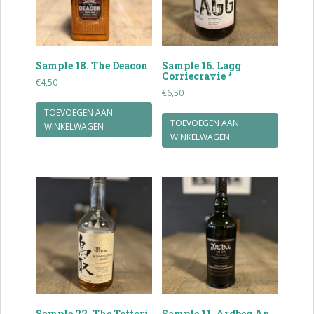
Sample 18. The Deacon
Sample 16. Lagg
Corriecravie *
€
4,50
€
6,50
TOEVOEGEN AAN
TOEVOEGEN AAN
WINKELWAGEN
WINKELWAGEN
Sample 22. The Tottori
Sample 11. Ardbeg An