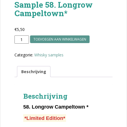
Sample 58. Longrow
Campeltown*
€
5,50
Sample
TOEVOEGEN AAN WINKELWAGEN
58.
Longrow
Categorie:
Whisky samples
Campeltown*
aantal
Beschrijving
Beschrijving
58.
Longrow Campeltown *
*Limited Edition*