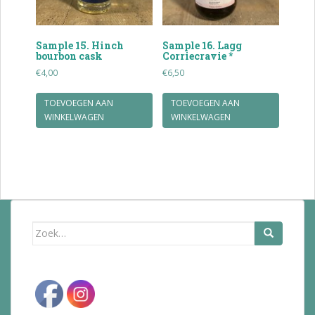
Sample 15. Hinch
Sample 16. Lagg
bourbon cask
Corriecravie *
€
4,00
€
6,50
TOEVOEGEN AAN
TOEVOEGEN AAN
WINKELWAGEN
WINKELWAGEN
Zoek
naar: