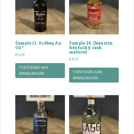
Sample 11. Ardbeg An
Sample 24. Deanston
Oa *
kentucky cask
matured
€
6,00
€
4,50
TOEVOEGEN AAN
TOEVOEGEN AAN
WINKELWAGEN
WINKELWAGEN