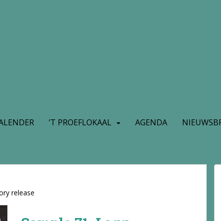
ALENDER
’T PROEFLOKAAL
AGENDA
NIEUWSBR
ory release