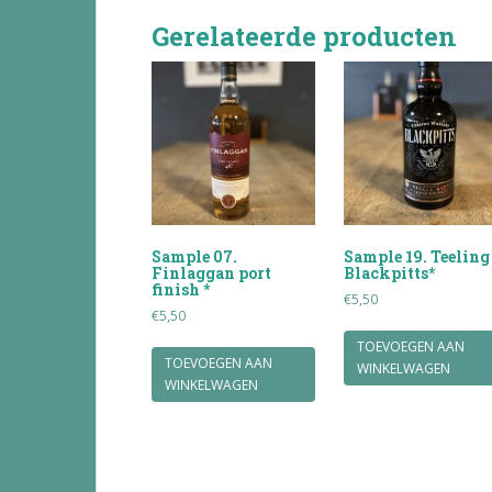
Gerelateerde producten
Sample 07.
Sample 19. Teeling
Finlaggan port
Blackpitts*
finish *
€
5,50
€
5,50
TOEVOEGEN AAN
TOEVOEGEN AAN
WINKELWAGEN
WINKELWAGEN