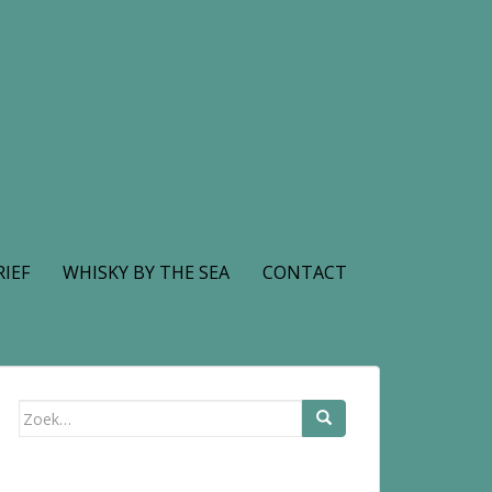
IEF
WHISKY BY THE SEA
CONTACT
Zoek
naar: