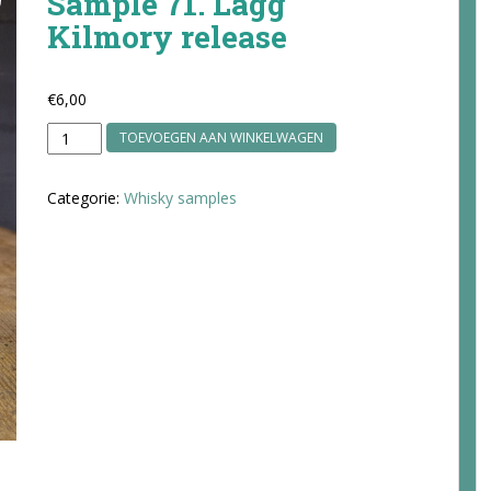
Sample 71. Lagg
Kilmory release
€
6,00
Sample
TOEVOEGEN AAN WINKELWAGEN
71.
Lagg
Categorie:
Whisky samples
Kilmory
release
aantal