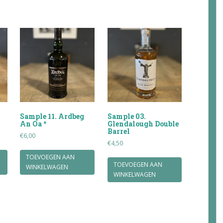
Sample 11. Ardbeg
Sample 03.
An Oa *
Glendalough Double
Barrel
€
6,00
€
4,50
TOEVOEGEN AAN
TOEVOEGEN AAN
WINKELWAGEN
WINKELWAGEN