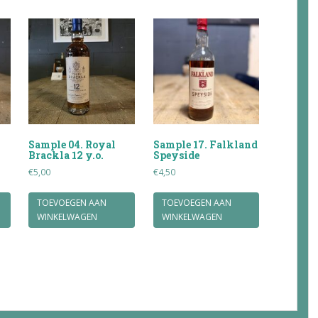
Sample 04. Royal
Sample 17. Falkland
Brackla 12 y.o.
Speyside
€
5,00
€
4,50
TOEVOEGEN AAN
TOEVOEGEN AAN
WINKELWAGEN
WINKELWAGEN