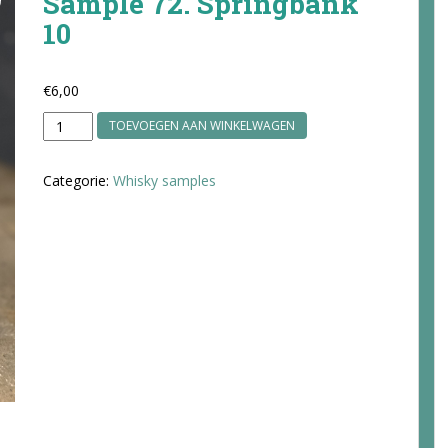
Sample 72. Springbank
10
€
6,00
Sample
TOEVOEGEN AAN WINKELWAGEN
72.
Springbank
Categorie:
Whisky samples
10
aantal