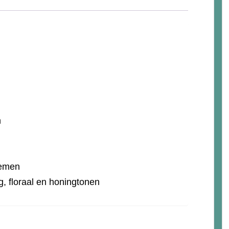
n
oemen
g, floraal en honingtonen