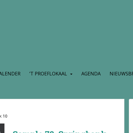
ALENDER
’T PROEFLOKAAL
AGENDA
NIEUWSBR
k 10