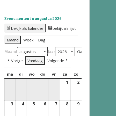
Evenementen in augustus 2026
bekijk als kalender
bekijk als lijst
Maand
Week
Dag
Maand
Jaar
Vorige
Vandaag
Volgende
ma
maandag
di
dinsdag
wo
woensdag
do
donderdag
vr
vrijdag
za
zaterdag
zo
zondag
1
1
2
2
augustus
augustus
2026
2026
3
3
4
4
5
5
6
6
7
7
8
8
9
9
augustus
augustus
augustus
augustus
augustus
augustus
augustus