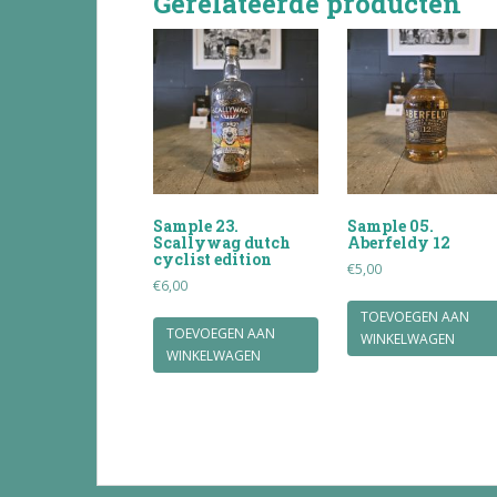
Gerelateerde producten
Sample 23.
Sample 05.
Scallywag dutch
Aberfeldy 12
cyclist edition
€
5,00
€
6,00
TOEVOEGEN AAN
TOEVOEGEN AAN
WINKELWAGEN
WINKELWAGEN