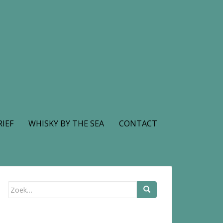
IEF
WHISKY BY THE SEA
CONTACT
Zoek
naar: