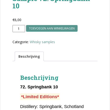
10
€
6,00
Sample
TOEVOEGEN AAN WINKELWAGEN
72.
Springbank
Categorie:
Whisky samples
10
aantal
Beschrijving
Beschrijving
72.
Springbank 10
*Limited Editions*
Distillery: Springbank, Schotland