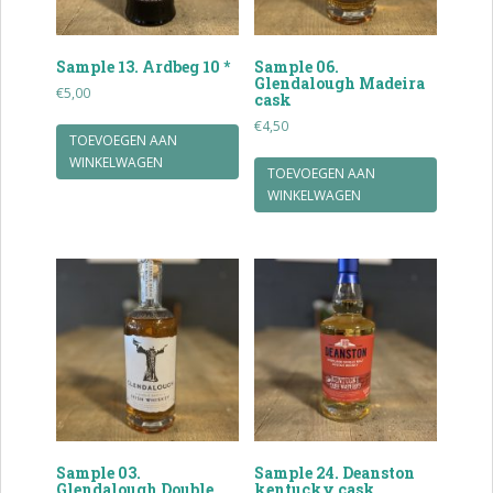
Sample 13. Ardbeg 10 *
Sample 06.
Glendalough Madeira
€
5,00
cask
€
4,50
TOEVOEGEN AAN
WINKELWAGEN
TOEVOEGEN AAN
WINKELWAGEN
Sample 03.
Sample 24. Deanston
Glendalough Double
kentucky cask